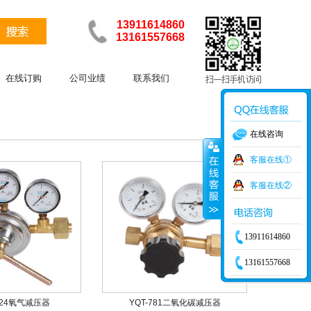
13911614860
13161557668
在线订购
公司业绩
联系我们
在线咨询
客服在线①
客服在线②
13911614860
13161557668
224氧气减压器
YQT-781二氧化碳减压器