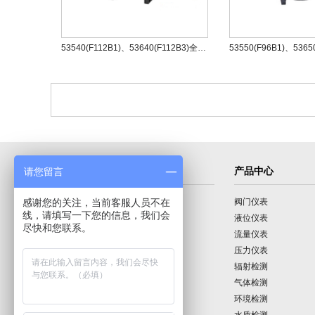
53540(F112B1)、53640(F112B3)全自动过滤阀
导航菜单
产品中心
请您留言
感谢您的关注，当前客服人员不在
首页
阀门仪表
线，请填写一下您的信息，我们会
公司介绍
液位仪表
尽快和您联系。
产品展示
流量仪表
技术园地
压力仪表
行业动态
辐射检测
公司动态
气体检测
公司业绩
环境检测