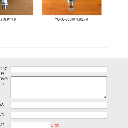
8压力调节器
YQKG-860空气减压器
产品名
称：
留言内
容：
系人：
机号：
证码：
1720