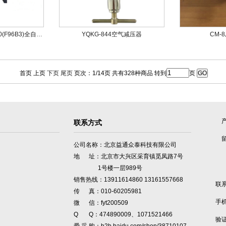
53550(F96B1)、53650(F96B3)全自动过滤阀
YQKG-844空气减压器
CM-
首页 上页
下页
尾页
页次：1/14页 共有328种商品 转到
页
联系方式
公司名称：北京益通众泰科技有限公司
地 址：北京市大兴区采育镇觅凤路7号
1号楼一层989号
销售热线：13911614860 13161557668
联
传 真：010-60205981
手
微 信：fyt200509
Q Q：474890009、1071521466
验