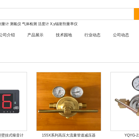
剂量计
测氡仪
气体检测
活度计
X,γ辐射剂量率仪
公司介绍
产品展示
技术园地
行业动态
公司动态
1型壁挂式噪音计
155X系列高压大流量管道减压器
YQYG-