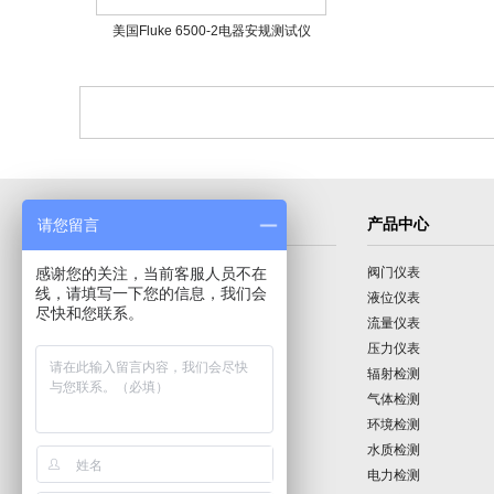
美国Fluke 6500-2电器安规测试仪
导航菜单
产品中心
请您留言
感谢您的关注，当前客服人员不在
首页
阀门仪表
线，请填写一下您的信息，我们会
公司介绍
液位仪表
尽快和您联系。
产品展示
流量仪表
技术园地
压力仪表
行业动态
辐射检测
公司动态
气体检测
公司业绩
环境检测
联系我们
水质检测
电力检测