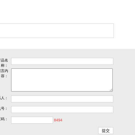
产品名
称：
留言内
容：
系人：
机号：
证码：
8494