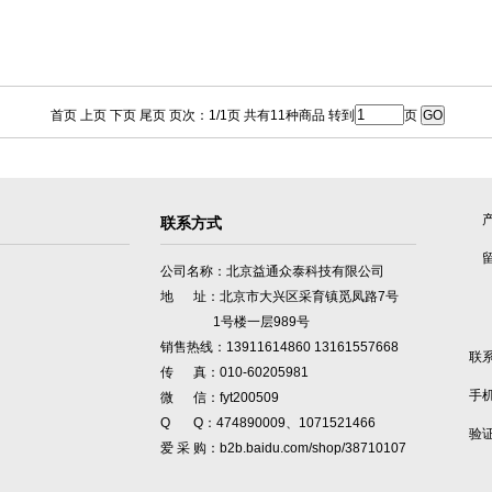
首页 上页 下页 尾页 页次：1/1页 共有11种商品 转到
页
联系方式
公司名称：北京益通众泰科技有限公司
地 址：北京市大兴区采育镇觅凤路7号
1号楼一层989号
销售热线：13911614860 13161557668
联
传 真：010-60205981
手
微 信：fyt200509
Q Q：474890009、1071521466
验
爱 采 购：b2b.baidu.com/shop/38710107