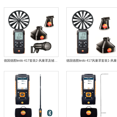
德国德图testo 417套装2-风量罩及辅助风管
德国