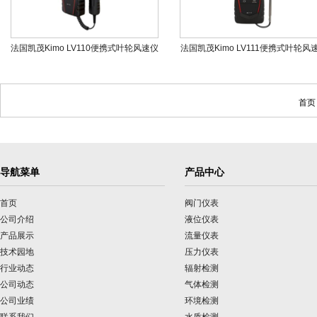
法国凯茂Kimo LV110便携式叶轮风速仪
法国凯茂Kimo LV111便携式叶轮风
首页
导航菜单
产品中心
首页
阀门仪表
公司介绍
液位仪表
产品展示
流量仪表
技术园地
压力仪表
行业动态
辐射检测
公司动态
气体检测
公司业绩
环境检测