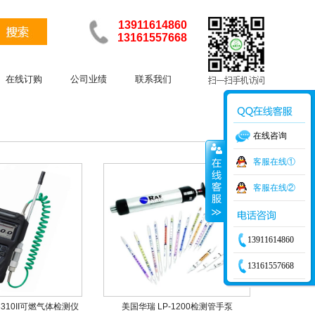
13911614860
13161557668
在线订购
公司业绩
联系我们
在线咨询
客服在线①
客服在线②
13911614860
13161557668
310II可燃气体检测仪
美国华瑞 LP-1200检测管手泵