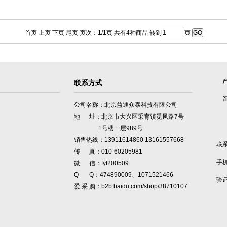
首页 上页 下页 尾页 页次：1/1页 共有4种商品 转到
页
联系方式
公司名称：北京益通众泰科技有限公司
地 址：北京市大兴区采育镇觅凤路7号
1号楼一层989号
销售热线：13911614860 13161557668
联
传 真：010-60205981
手
微 信：fyt200509
Q Q：474890009、1071521466
验
爱 采 购：b2b.baidu.com/shop/38710107