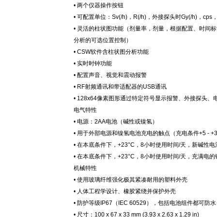
• 两个仪器操作按钮
• 可配置单位：Sv(/h)，R(/h)，外接探头时Gy(/h)，cps
• 灵活的柱状图功能（剂量率，剂量，根据配置、时间
分析的可选位置控制）
• CSW软件含柱状图分析功能
• 实时时钟功能
• 配置声音、视觉和震动报警
• RF射频通讯和带适配器的USB通讯
• 128x64像素图形通过特定符号显示报警、外接探头
电气特性
• 电源：2AA电池（碱性或镍氢）
• 用于外部电源和镍氢电池充电的触点（充电条件+5 - +3
• 在本底条件下，+23°C，8小时使用时间/天，新碱性
• 在本底条件下，+23°C，8小时使用时间/天，充满
机械特性
• 使用玻璃纤维强化极其紧凑耐用的塑料外壳
• 人体工程学设计、橡胶紧绕并保护外壳
• 防护等级IP67（IEC 60529），包括电池组件都可防水
• 尺寸：100 x 67 x 33 mm (3.93 x 2.63 x 1.29 in)