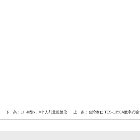
下一条：LH-III型x、γ个人剂量报警仪
上一条：台湾泰仕 TES-1350A数字式