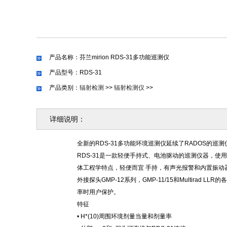
产品名称：芬兰mirion RDS-31多功能巡测仪
产品型号：RDS-31
产品类别：
辐射检测
>>
辐射检测仪
>>
详细说明：
全新的
RDS-31多功能环境巡测仪延续了RADOS的
RDS-31是一款轻便手持式、电池驱动的巡测仪器，使
体工程学特点，轻便而宜 手持，有声光报警和内置振
外接探头
GMP-12系列，GMP-11/15和Multira
率时用户保护。
特征
• H*(10)周围环境剂量当量和剂量率