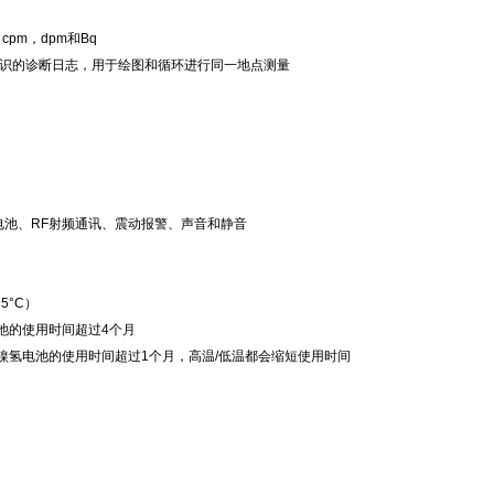
，cpm，dpm和Bq
标识的诊断日志，用于绘图和循环进行同一地点测量
、电池、RF射频通讯、震动报警、声音和静音
5°C）
电池的使用时间超过4个月
电的镍氢电池的使用时间超过1个月，高温/低温都会缩短使用时间