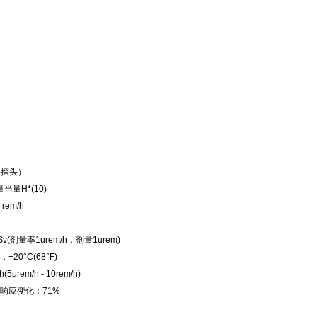
接探头）
量H*(10)
 rem/h
v(剂量率1urem/h，剂量1urem)
0°C(68°F)
μrem/h - 10rem/h)
的响应变化：71%