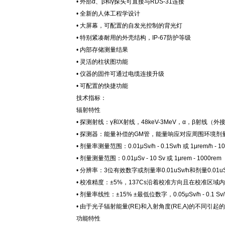
• 外部α、β和γ探头可直接与RDS-31连接
• 全新的人体工程学设计
• 大屏幕，可配置的自发光控制的背光灯
• 特别紧凑耐用的外壳结构，IP-67防护等级
• 内部存储测量结果
• 灵活的柱状图功能
• 仪器的固件可通过电缆连接升级
• 可配置的快捷功能
技术指标：
辐射特性
• 探测射线：γ和X射线，48keV-3MeV，α，β射线（外
• 探测器：能量补偿的GM管，能量响应对应周围环境剂量当
• 剂量率测量范围：0.01μSv/h - 0.1Sv/h 或 1μrem/h - 10
• 剂量测量范围：0.01μSv - 10 Sv 或 1μrem - 1000rem
• 分辨率：3位有效数字或剂量率0.01uSv/h和剂量0.01uS
• 校准精度：±5%，137Cs沿着校准方向且在校准区域内，+2
• 剂量率线性：±15% ±最低位数字，0.05μSv/h - 0.1 Sv/h(5
• 由于光子辐射能量(RE)和入射角度(RE,A)的不同引起
功能特性