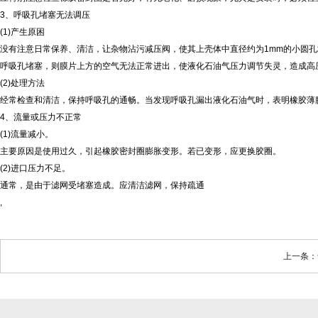
3、呼吸孔堵塞无法调压
(1)产生原困
没有注意日常保养、清洁，让杂物沾污减压阀，使其上壳体中直径约为1mm的小圆
呼吸孔堵塞，则膜片上方的空气无法正常进出，使液化石油气压力调节失灵，造成高
(2)处理方法
经常检查和清洁，保持呼吸孔的通畅。当发现呼吸孔漏出液化石油气时，表明橡胶薄
4、流量或压力不正常
(1)流量减小。
主要原因是使用过久，引起橡胶密封圈膨胀变形。若已变形，应更换胶圈。
(2)进口压力不足。
通常，是由于滤网受堵塞造成。应清洁滤网，保持疏通
,
上一条：